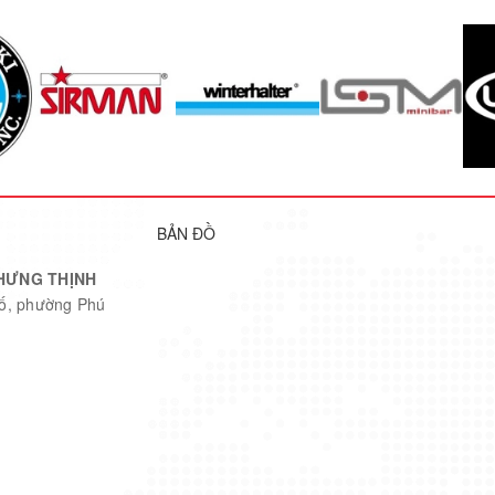
6
Làm mát bằng không khí
BẢN ĐỒ
HƯNG THỊNH
hố, phường Phú