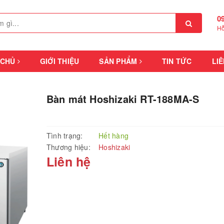
0
Hỗ
 CHỦ
GIỚI THIỆU
SẢN PHẨM
TIN TỨC
LIÊ
Bàn mát Hoshizaki RT-188MA-S
Tình trạng:
Hết hàng
Thương hiệu:
Hoshizaki
Liên hệ