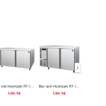
Bàn mát Hoshizaki RT-158MA-S
Bàn lạnh Hoshizaki RT-128MA-S
Liên hệ
Liên hệ
Liên