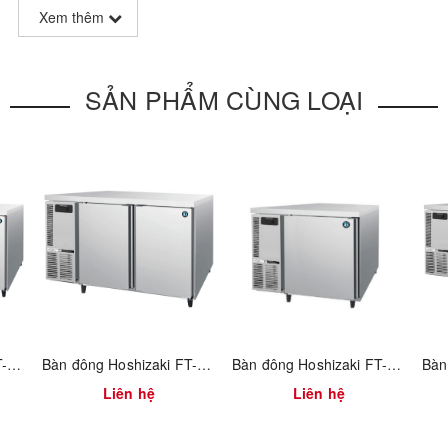
Xem thêm
SẢN PHẨM CÙNG LOẠI
RT-188MA-S
102kg
0,28kW
1800 × 750 × 850mm
Bàn đông Hoshizaki FT-158MA-S
Bàn đông Hoshizaki FT-128MA-S
Bàn đông Hoshizaki FT-98MA-S
-6 ° C đến 12 ° C
Liên hệ
Liên hệ
502lit