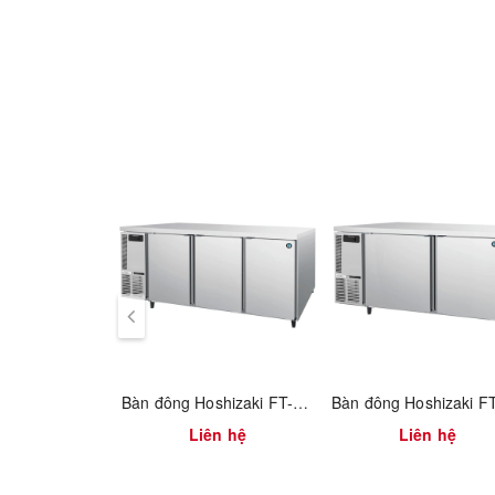
Hệ thống xả đá tự động thông minh
Cánh cửa đảo ngược trường
Đèn LED chiếu sáng nội thất
Gioăng cửa có thể tháo rời
Thông số kỹ thuật của máy:
Model
Trọng lượng tịnh
Kết nối điện tải
Kích thước máy
Bàn đông Hoshizaki FT-188MA-S
Dải nhiệt độ
Liên hệ
Liên hệ
Dung lượng lưu trữ hiệu quả