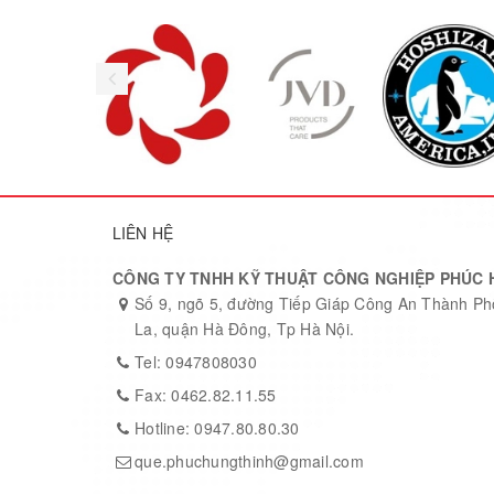
Số lượng giá đỡ
Hệ thống làm mát
LIÊN HỆ
CÔNG TY TNHH KỸ THUẬT CÔNG NGHIỆP PHÚC 
Số 9, ngõ 5, đường Tiếp Giáp Công An Thành P
La, quận Hà Đông, Tp Hà Nội.
Tel: 0947808030
Fax: 0462.82.11.55
Hotline: 0947.80.80.30
que.phuchungthinh@gmail.com