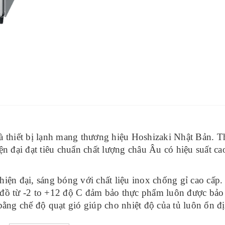
à thiết bị lạnh mang thương hiệu Hoshizaki Nhật Bản. Th
ện đại đạt tiêu chuẩn chất lượng châu Âu có hiệu suất ca
iện đại, sáng bóng với chất liệu inox chống gỉ cao cấp.
ệt đồ từ -2 to +12 độ C đảm bảo thực phẩm luôn được bả
bằng chế độ quạt gió giúp cho nhiệt độ của tủ luôn ổn đ
ác giá trong tủ có thể tháo lắp dễ dàng giúp cho việc vệ