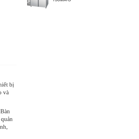
iết bị
o và
 Bàn
o quản
ịnh,
 sinh