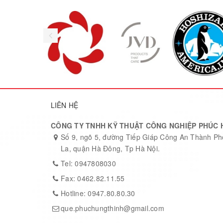
hay bếp nướng.
• Tủ hoạt động tốt nhất trong môi trường n
• Hạn chế dùng chung ổ cắm với thiết bị kh
• Xếp đồ bảo quản bên trong hợp lý tránh g
• Tùy vào lượng thực phẩm trữ đông để điề
• Vệ sinh tủ định kỳ, chú ý rã đông và xả 
LIÊN HỆ
• Tránh đặt vật nặng lên đầu tủ.
CÔNG TY TNHH KỸ THUẬT CÔNG NGHIỆP PHÚC 
Thông số kỹ thuật của bàn mát:
Số 9, ngõ 5, đường Tiếp Giáp Công An Thành P
La, quận Hà Đông, Tp Hà Nội.
Model
Tel: 0947808030
Trọng lượng
Fax: 0462.82.11.55
Kích thước
Hotline: 0947.80.80.30
que.phuchungthinh@gmail.com
Dải nhiệt độ