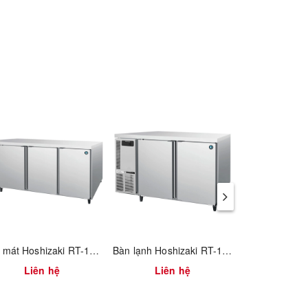
giúp
ện đại
 quản
hân
nh
Bàn mát Hoshizaki RT-188MA-S
Bàn lạnh Hoshizaki RT-128MA-S
Liên hệ
Liên hệ
Liên
ếp đun,