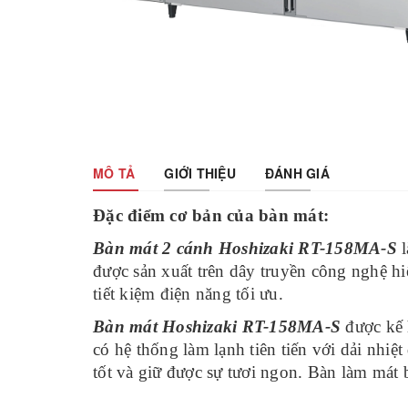
MÔ TẢ
GIỚI THIỆU
ĐÁNH GIÁ
Đặc điểm cơ bản của bàn mát:
Bàn mát 2 cánh Hoshizaki RT-158MA-S
l
được sản xuất trên dây truyền công nghệ hi
tiết kiệm điện năng tối ưu.
Bàn mát Hoshizaki RT-158MA-S
được kế h
có hệ thống làm lạnh tiên tiến với dải nhi
tốt và giữ được sự tươi ngon. Bàn làm mát 
khả năng làm lạnh nhanh, đều và lâu hơn. C