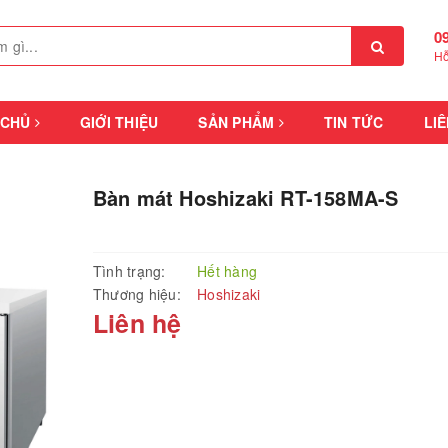
0
Hỗ
 CHỦ
GIỚI THIỆU
SẢN PHẨM
TIN TỨC
LIÊ
Bàn mát Hoshizaki RT-158MA-S
Tình trạng:
Hết hàng
Thương hiệu:
Hoshizaki
Liên hệ