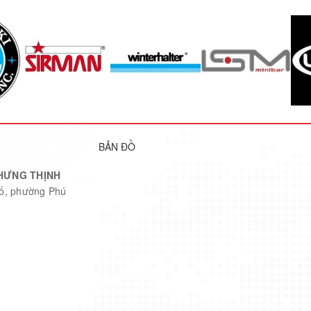
hiệt độ từ 5ºC đến 43ºC
ác.
ây cản trở việc đóng cánh tủ.
u chỉnh nhiệt độ phù hợp.
tuyết thường xuyên.
BẢN ĐỒ
HƯNG THỊNH
hố, phường Phú
RT-158MA-S
87kg
1500 x 750 x 850mm
-6°C đến 12°C